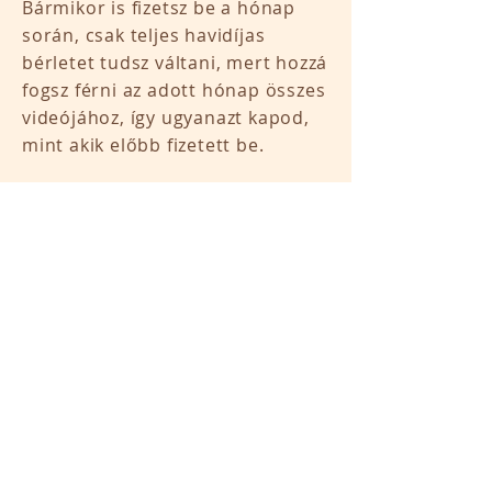
Bármikor is fizetsz be a hónap
során, csak teljes havidíjas
bérletet tudsz váltani, mert hozzá
fogsz férni az adott hónap összes
videójához, így ugyanazt kapod,
mint akik előbb fizetett be.
A Facebookon itt találod az
online jógatermünket:
https://www.facebook.com/group
s/729290141382918
​Ha még nem vagy a Facebookon
Vitai Katalin ismerőse, akkor
jelölj be engem, hogy fel tudjalak
venni a
csoportba.
https://www.facebook.
com/katalin.vita
i