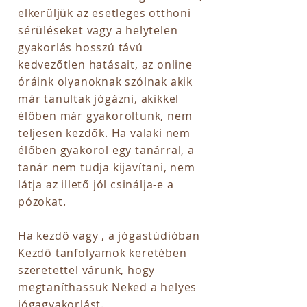
elkerüljük az esetleges otthoni
sérüléseket vagy a helytelen
gyakorlás hosszú távú
kedvezőtlen hatásait, az online
óráink olyanoknak szólnak akik
már tanultak jógázni, akikkel
élőben már gyakoroltunk, nem
teljesen kezdők. Ha valaki nem
élőben gyakorol egy tanárral, a
tanár nem tudja kijavítani, nem
látja az illető jól csinálja-e a
pózokat.
Ha kezdő vagy , a jógastúdióban
Kezdő tanfolyamok keretében
szeretettel várunk, hogy
megtaníthassuk Neked a helyes
jógagyakorlást.