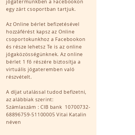
jógatermünkben a Facebookon
egy zárt csoportban tartjuk.
Az Online bérlet befizetésével
hozzáférést kapsz az Online
csoportokunkhoz a Facebookon
és része lehetsz Te is az online
jógaközösségünknek. Az online
bérlet 1 fő részére biztosítja a
virtuális jógateremben való
részvételt.
A díjat utalással tudod befizetni,
az alábbiak szerint:
Számlaszám : CIB bank
10700732-
68896759
-51100005 Vitai Katalin
néven