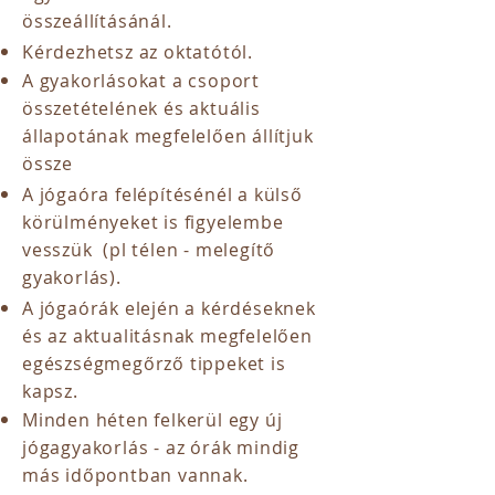
összeállításánál.
Kérdezhetsz az oktatótól.
A gyakorlásokat a csoport
összetételének és aktuális
állapotának megfelelően állítjuk
össze
A jógaóra felépítésénél a külső
körülményeket is figyelembe
vesszük (pl télen - melegítő
gyakorlás).
A jógaórák elején a kérdéseknek
és az aktualitásnak megfelelően ​
egészségmegőrző tippeket is
kapsz.
Minden héten felkerül egy új
jógagyakorlás - az órák mindig
más időpontban vannak.