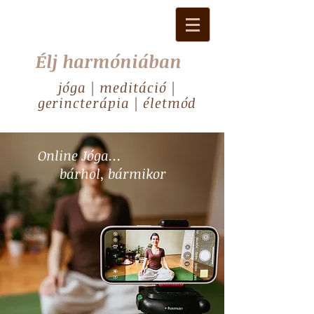
Élj harmóniában
jóga | meditáció |
gerincterápia | életmód
Online Jóga...
bárhol, bármikor