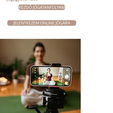
KEZDŐ JÓGATANFOLYAM
JELENTKEZEM ONLINE JÓGÁRA