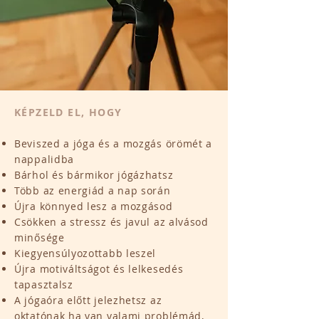
KÉPZELD EL, HOGY
Beviszed a jóga és a mozgás örömét a
nappalidba
Bárhol és bármikor jógázhatsz
Több az energiád a nap során
Újra könnyed lesz a mozgásod
Csökken a stressz és javul az alvásod
minősége
Kiegyensúlyozottabb leszel
Újra motiváltságot és lelkesedés
tapasztalsz
A jógaóra előtt jelezhetsz az
oktatónak ha van valami problémád,