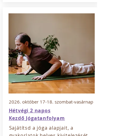
2026. október 17-18. szombat-vasárnap
Hétvégi 2 napos
Kezdő Jógatanfolyam
Sajátítsd a jóga alapjait, a
gyakorlatok helyes kivitelezését