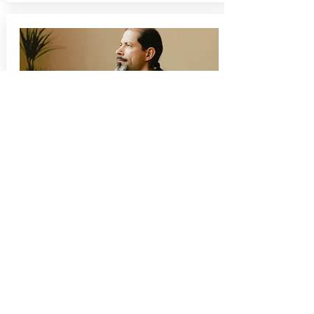
2027.
Hétvégi 2 napos Meditációs és
Önismereti
tanfolyam
Tapasztald meg a békét!
Szabadulj meg a feszültségektől