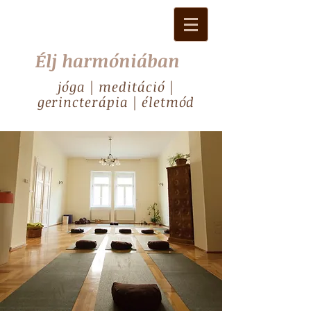
Élj harmóniában
jóga | meditáció |
gerincterápia | életmód