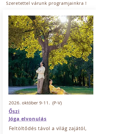
Szeretettel várunk programjainkra !
2026. október 9-11. (P-V)
Őszi
Jóga elvonulás
Feltöltődés tá
vol a világ zajától,