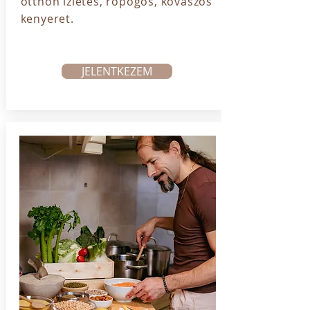
otthon ízletes, ropogós, kovászos
kenyeret.
JELENTKEZEM