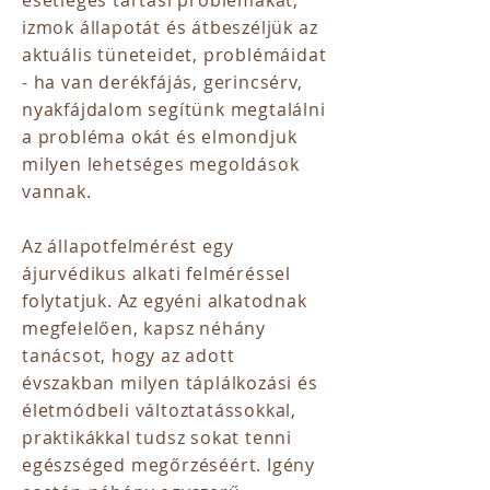
esetleges tartási problémákat,
izmok állapotát és átbeszéljük az
aktuális tüneteidet, problémáidat
- ha van derékfájás, gerincsérv,
nyakfájdalom segítünk megtalálni
a probléma okát és elmondjuk
milyen lehetséges megoldások
vannak.
Az állapotfelmérést egy
ájurvédikus alkati felméréssel
folytatjuk. ​Az egyéni alkatodnak
megfelelően, kapsz néhány
tanácsot, hogy az adott
évszakban milyen táplálkozási és
életmódbeli változtatássokkal,
praktikákkal tudsz sokat tenni
egészséged megőrzéséért. Igény