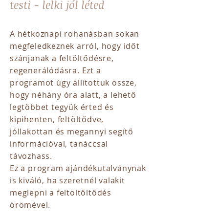
testi - lelki jól léted
A hétköznapi rohanásban sokan
megfeledkeznek arról, hogy időt
szánjanak a feltöltődésre,
regenerálódásra. Ezt a
programot úgy állítottuk össze,
hogy néhány óra alatt, a lehető
legtöbbet tegyük érted és
kipihenten, feltöltődve,
jóllakottan és megannyi segítő
információval, tanáccsal
távozhass.
Ez a program ajándékutalványnak
is kiváló, ha szeretnél valakit
meglepni a feltöltőltődés
örömével.