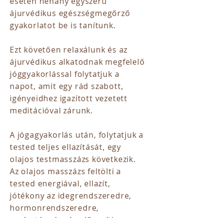
esetén néhány egyszerű
ájurvédikus egészségmegőrző
gyakorlatot be is tanítunk.
Ezt követően relaxálunk és az
ájurvédikus alkatodnak megfelelő
jóggyakorlással folytatjuk a
napot, amit egy rád szabott,
igényeidhez igazított vezetett
meditációval zárunk.
A jógagyakorlás után, folytatjuk a
tested teljes ellazítását, egy
olajos testmasszázs következik.
Az olajos masszázs feltölti a
tested energiával, ellazít,
jótékony az idegrendszeredre,
hormonrendszeredre,