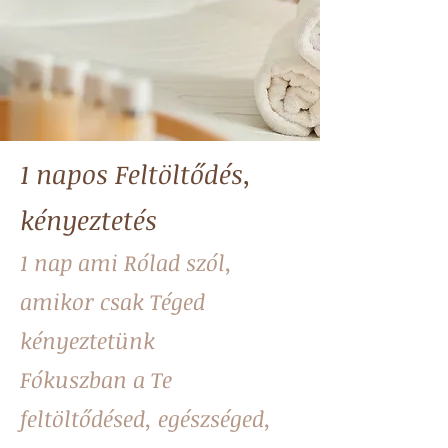
1 napos Feltöltődés,
kényeztetés
1 nap ami Rólad szól,
a
mik
or csak Tég
ed
kényeztetünk
Fókuszban a Te
feltö
ltődésed, egészséged,