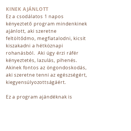
KINEK AJÁNLOTT
Ez a csodálatos 1 napos
kényeztető program mindenkinek
ajánlott, aki szeretne
feltöltődmo, megfiatalodni,
kicsit
kiszakadni a hétköznapi
rohanásból. Aki úgy érzi ráfér
kényeztetés, lazulás, pihenés.
Akinek fontos az öngondoskodás,
aki szeretne tenni az egészségért,
kiegyensúlyozottságáért.
Ez a program ajándéknak is
kiváló,
igényelhetsz rá
ajándékutalványt ide kattintva.
MIT TARTALMAZ AZ 1 NAPOS