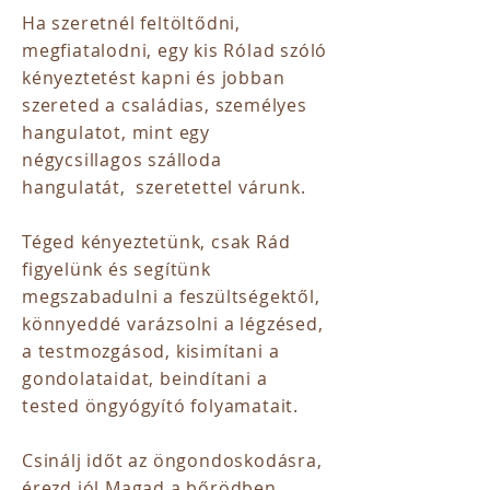
Ha szeretnél feltöltődni,
megfiatalodni, egy kis Rólad szóló
kényeztetést kapni és jobban
szereted a családias, személyes
hangulatot, mint egy
négycsillagos szálloda
hangulatát, szeretettel várunk.
Téged kényeztetünk, csak Rád
figyelünk és segítünk
megszabadulni a feszültségektől,
könnyeddé varázsolni a légzésed,
a testmozgásod, kisimítani a
gondolataidat, beindítani a
tested öngyógyító folyamatait.
Csinálj időt az öngondoskodásra,
érezd jól Magad a bőrödben,