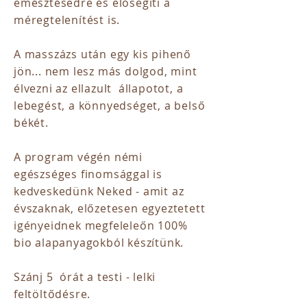
emésztésedre és elősegíti a
méregtelenítést is.
A masszázs után egy kis pihenő
jön... nem lesz más dolgod, mint
élvezni az ellazult állapotot, a
lebegést, a könnyedséget, a belső
békét.
A program végén némi
egészséges finomsággal is
kedveskedünk Neked - amit az
évszaknak, előzetesen egyeztetett
igényeidnek megfeleleőn 100%
bio alapanyagokból készítünk.
​Szánj 5 órát a testi - lelki
feltöltődésre.