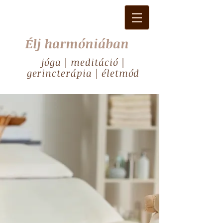
Élj harmóniában
jóga | meditáció |
gerincterápia | életmód