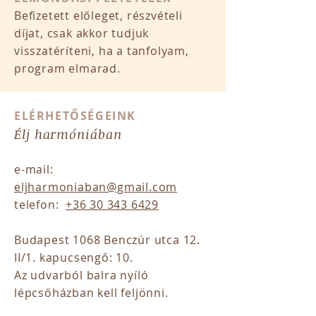
Befizetett előleget, részvételi
díjat, csak akkor tudjuk
visszatéríteni, ha a tanfolyam,
program elmarad.
ELÉRHETŐSÉGEINK
Élj harmóniában
e-mail:
eljharmoniaban@gmail.com
telefon:
+36 30 343 6429
Budapest 1068 Benczúr utca 12.
II/1. kapucsengő: 10.
Az udvarból balra nyíló
lépcsőházban kell feljönni.