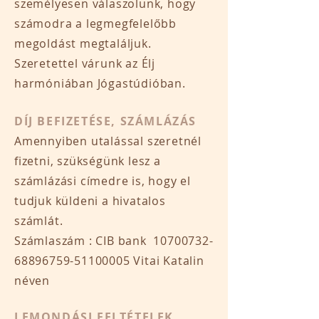
személyesen válaszolunk, hogy
számodra a legmegfelelőbb
megoldást megtaláljuk.
Szeretettel várunk az Élj
harmóniában Jógastúdióban.
DÍJ BEFIZETÉSE, SZÁMLÁZÁS
Amennyiben utalással szeretnél
fizetni, szükségünk lesz a
számlázási címedre is, hogy el
tudjuk küldeni a hivatalos
számlát.
Számlaszám : CIB bank
10700732-
68896759
-51100005 Vitai Katalin
néven
LEMONDÁSI FELTÉTELEK