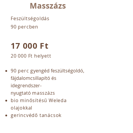
Masszázs
Feszültségoldás
90 percben
17 000 Ft
​20 000 Ft helyett
90 perc g
yengéd feszültségoldó,
fájdalomcsillapító és
idegrendszer-
nyugtató
masszázs
bio minősítésű Weleda
olajokkal
gerincvédő tanácsok