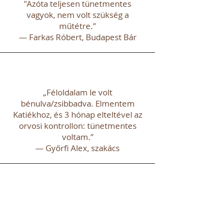
"Azóta teljesen tünetmentes
vagyok, nem volt szükség a
műtétre.”
— Farkas Róbert, Budapest Bár
„Féloldalam le volt
bénulva/zsibbadva. Elmentem
Katiékhoz, és 3 hónap elteltével az
orvosi kontrollon: tünetmentes
voltam.”
— Győrfi Alex, szakács
„Szinte minden alkalommal úgy
jövök el, hogy jobban vagyok,