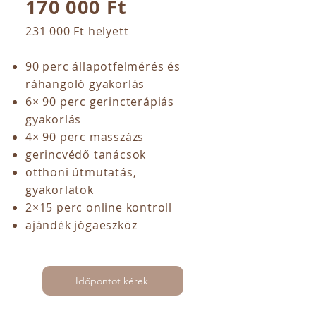
170 000 Ft
231 000 Ft helyett
90 perc állapotfelmérés és
ráhangoló gyakorlás
6× 90 perc gerincterápiás
gyakorlás
4× 90 perc masszázs
gerincvédő tanácsok
otthoni útmutatás,
gyakorlatok
2×15 perc online kontroll
ajándék jógaeszköz
Időpontot kérek