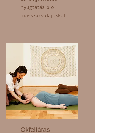
nyugtatás bio
masszázsolajokkal.
Okfeltárás