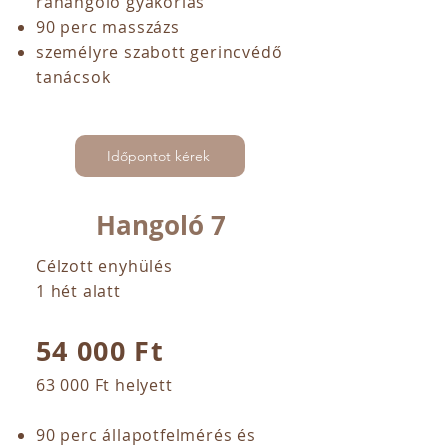
ráhangoló gyakorlás
90 perc masszázs
személyre szabott gerincvédő
tanácsok
Időpontot kérek
Hangoló 7
Célzott enyhülés
1 hét alatt
54 000 Ft
63 000 Ft helyett
90 perc állapotfelmérés és