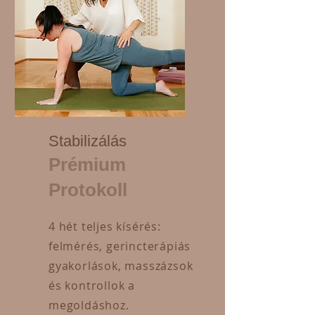
Stabilizálás
Prémium
Protokoll
4 hét teljes kísérés:
felmérés, gerincterápiás
gyakorlások, masszázsok
és kontrollok a
megoldáshoz.