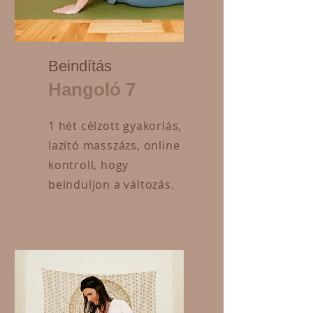
Beindítás
Hangoló 7
1 hét célzott gyakorlás,
lazító masszázs, online
kontroll, hogy
beinduljon a változás.