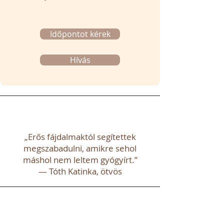
Időpontot kérek
Hívás
„Erős fájdalmaktól segítettek
megszabadulni, amikre sehol
máshol nem leltem gyógyírt.”
— Tóth Katinka, ötvös