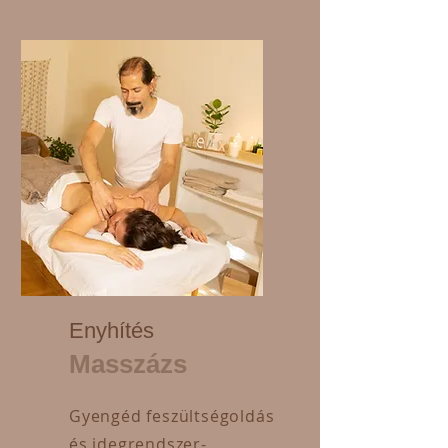
Enyhítés
Masszázs
Gyengéd feszültségoldás
és idegrendszer-