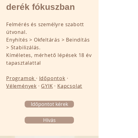
derék fókuszban
Felmérés és személyre szabott
útvonal.
Enyhítés > Okfeltárás > Beindítás
> Stabilizálás.
Kíméletes, mérhető lépések 18 év
tapasztalattal
​Programok
·
Időpontok
·
Vélemények
·
GYIK
·
Kapcsolat
Időpontot kérek
Hívás