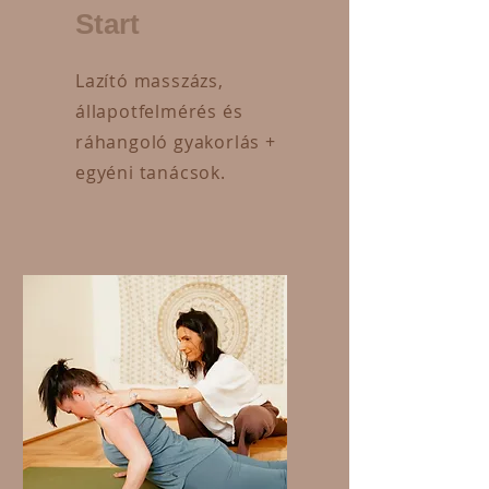
Start
Lazító masszázs,
állapotfelmérés és
ráhangoló gyakorlás +
egyéni tanácsok.