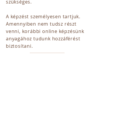
szükséges.
A képzést személyesen tartjuk.
Amennyiben nem tudsz részt
venni, korábbi online képzésünk
anyagához tudunk hozzáférést
biztosítani.
​JELENTKEZÉS ÉS RÉSZVÉTELI
DÍJ
Előzetes regisztráció szükséges.
A regisztráció véglegesítése a
workshop díjának befizetésével
történik.
Az oktatás kis létszámú
csoportokban zajlik, amely
garantálja számodra a személyre