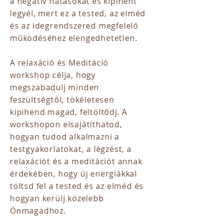
a negatív hatásokat és kipihent
legyél, mert ez a tested, az elméd
és az idegrendszered megfelelő
működéséhez elengedhetetlen.
A relaxáció és Meditáció
workshop célja, hogy
megszabadulj minden
feszültségtől, tökéletesen
kipihend magad, feltöltődj. A
workshopon elsajátíthatod,
hogyan tudod alkalmazni a
testgyakorlatokat, a légzést, a
relaxációt és a meditációt annak
érdekében, hogy új energiákkal
töltsd fel a tested és az elméd és
hogyan kerülj közelebb
Önmagadhoz.