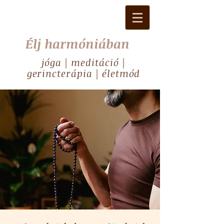
Élj harmóniában
jóga | meditáció |
gerincterápia | életmód