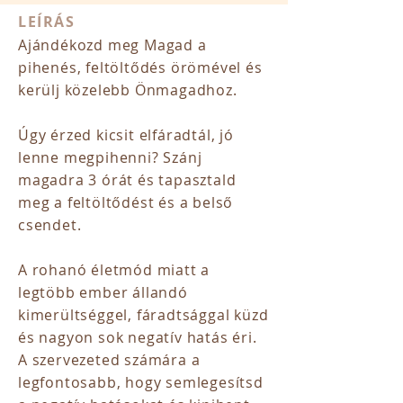
LEÍRÁS
Ajándékozd meg Magad a
pihenés, feltöltődés örömével és
kerülj közelebb Önmagadhoz.
Úgy érzed kicsit elfáradtál, jó
lenne megpihenni? Szánj
magadra 3 órát és tapasztald
meg a feltöltődést és a belső
csendet.
A rohanó életmód miatt a
legtöbb ember állandó
kimerültséggel, fáradtsággal küzd
és nagyon sok negatív hatás éri.
A szervezeted számára a
legfontosabb, hogy semlegesítsd