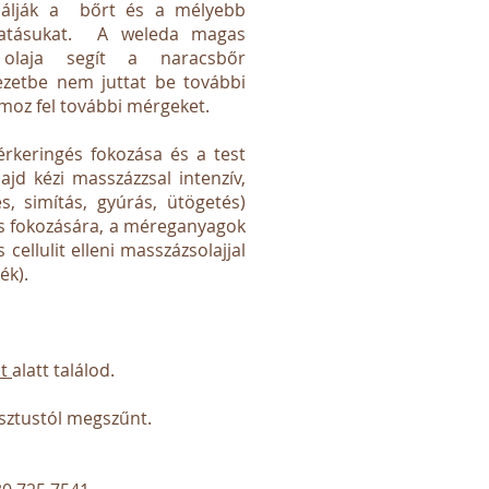
plálják a bőrt és a mélyebb
 hatásukat. A weleda magas
t olaja segít a naracsbőr
ezetbe nem juttat be további
moz fel további mérgeket.
érkeringés fokozása és a test
ajd kézi masszázzsal intenzív,
s, simítás, gyúrás, ütögetés)
és fokozására, a méreganyagok
 cellulit elleni masszázsolajjal
ék).
nt
alatt találod.
sztustól megszűnt.