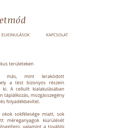
életmód
ELVONULÁSOK
KAPCSOLAT
ikus területeken
m más, mint lerakódott
mely a test bizonyos részein
ki. A cellulit kialakulásában
en táplálkozás, mozgásszegény
és folyadékbevitel.
tó okok sokfélesége miatt, sok
ott méreganyagok kiürülését
lősegíteni, valamint a további