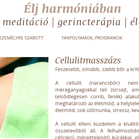
Élj harmóniában
| meditáció | gerincterápia | 
SZEMÉLYRE SZABOTT
TANFOLYAMOK, PROGRAMOK
Cellulitmasszázs
Feszesebb, simább, szebb bőr a krit
A cellulit (narancsbőr) ne
méreganyagokkal teli zsírsejt, a
(elsődlegesen comb, fenék) alakul 
meghatározó az életmód, a helytel
életmód, sok ülőmunka, stressz, kev
A cellulit elleni küzdelem a kivál
összetevőből áll. A felhalmozód
célszerű méregtelenítő kúrákkal, e