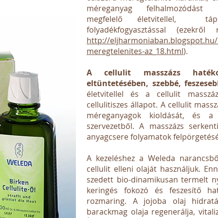
méreganyag felhalmozódást s
megfelelő életvitellel, táplá
folyadékfogyasztással (ezekről 
http://eljharmoniaban.blogspot.hu/
meregtelenites-az_18.html
).
A cellulit masszázs haték
eltüntetésében, szebbé, feszeseb
életvitellel és a cellulit masszá
cellulitiszes állapot. A cellulit mas
méreganyagok kioldását, és a 
szervezetből. A masszázs serkent
anyagcsere folyamatok felpörgetés
A kezeléshez a Weleda narancsbőrr
cellulit elleni olaját használjuk. En
szedett bio-dinamikusan termelt ny
keringés fokozó és feszesítő ha
rozmaring. A jojoba olaj hidrat
barackmag olaja regenerálja, vitaliz