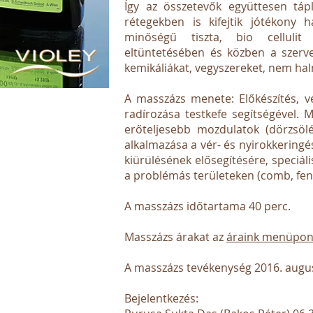
Így az összetevők együttesen tá
rétegekben is kifejtik jótékony
minőségű tiszta, bio celluli
eltüntetésében és közben a szerv
kemikáliákat, vegyszereket, nem hal
A masszázs menete: Előkészítés, v
radírozása testkefe segítségével. M
erőteljesebb mozdulatok (dörzsölé
alkalmazása a vér- és nyirokkering
kiürülésének elősegítésére, speciális
a problémás területeken (comb, fen
A masszázs időtartama 40 perc.
Masszázs árakat az
áraink menüpo
A masszázs tevékenység 2016. augu
Bejelentkezés: