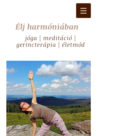
Élj harmóniában
jóga | meditáció |
gerincterápia | életmód