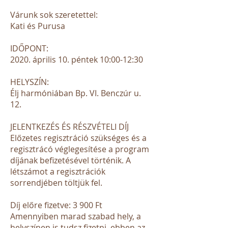
Várunk sok szeretettel:
Kati és Purusa
IDŐPONT:
2020. április 10. péntek 10:00-12:30
HELYSZÍN:
Élj harmóniában Bp. VI. Benczúr u.
12.
JELENTKEZÉS ÉS RÉSZVÉTELI DÍJ
Előzetes regisztráció szükséges és a
regisztrácó véglegesítése a program
díjának befizetésével történik. A
létszámot a regisztrációk
sorrendjében töltjük fel.
Díj előre fizetve: 3 900 Ft
Amennyiben marad szabad hely, a
helyszínen is tudsz fizetni, ebben az